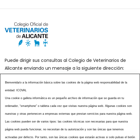
Puede dirigir sus consultas al Colegio de Veterinarios de
Alicante enviando un mensaje a la siguiente dirección:
secretaria@icoval.org
Bienvenida/o a la información básica sobre las cookies de la página web responsabilidad de la
entidad: ICOVAL
¿SABÍAS QUÉ?
AGENDA DE ACTOS
Una cookie o galleta informática es un pequeño archivo de información que se guarda en tu
CENTROS VETERINARIOS
TABLÓN ANUNCIOS
ordenador, “smartphone” o tableta cada vez que visitas nuestra página web. Algunas cookies son
CURSOS Y EVENTOS
TÉRMINOS Y CONDICIONES
nuestras y otras pertenecen a empresas externas que prestan servicios para nuestra página web.
ESPECIAL COVID 19
Las cookies pueden ser de varios tipos: las cookies técnicas son necesarias para que nuestra
página web pueda funcionar, no necesitan de tu autorización y son las únicas que tenemos
HISTORIA DE LA PROFESIÓN VETERINARIA ALICANTINA
activadas por defecto. Por tanto, son las únicas cookies que estarán activas si solo pulsas el botón