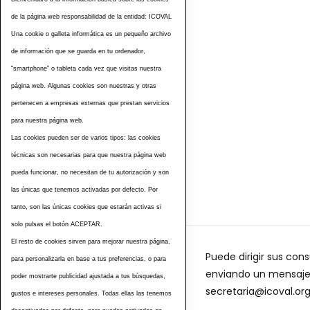
de la página web responsabilidad de la entidad: ICOVAL
Una cookie o galleta informática es un pequeño archivo
de información que se guarda en tu ordenador,
“smartphone” o tableta cada vez que visitas nuestra
página web. Algunas cookies son nuestras y otras
pertenecen a empresas externas que prestan servicios
para nuestra página web.
Las cookies pueden ser de varios tipos: las cookies
Etiquetas
técnicas son necesarias para que nuestra página web
pueda funcionar, no necesitan de tu autorización y son
las únicas que tenemos activadas por defecto. Por
tanto, son las únicas cookies que estarán activas si
solo pulsas el botón ACEPTAR.
El resto de cookies sirven para mejorar nuestra página,
Puede dirigir sus cons
para personalizarla en base a tus preferencias, o para
enviando un mensaje a
poder mostrarte publicidad ajustada a tus búsquedas,
secretaria@icoval.or
gustos e intereses personales. Todas ellas las tenemos