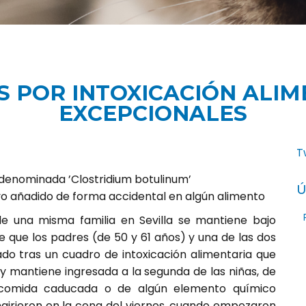
S POR INTOXICACIÓN ALIM
EXCEPCIONALES
T
 denominada ’Clostridium botulinum’
Ú
vo añadido de forma accidental en algún alimento
e una misma familia en Sevilla se mantiene bajo
 que los padres (de 50 y 61 años) y una de las dos
ado tras un cuadro de intoxicación alimentaria que
y mantiene ingresada a la segunda de las niñas, de
e comida caducada o de algún elemento químico
ngirieron en la cena del viernes, cuando empezaron