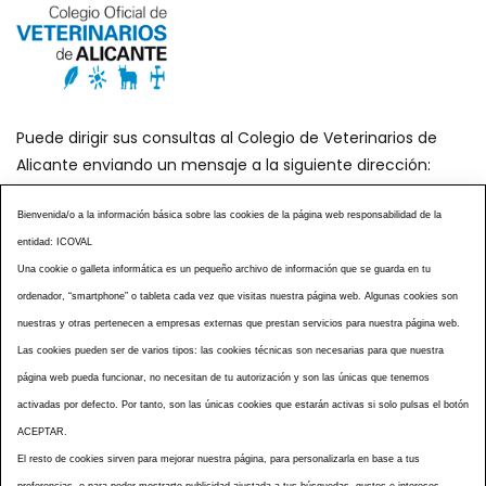
Puede dirigir sus consultas al Colegio de Veterinarios de
Alicante enviando un mensaje a la siguiente dirección:
secretaria@icoval.org
Bienvenida/o a la información básica sobre las cookies de la página web responsabilidad de la
entidad: ICOVAL
¿SABÍAS QUÉ?
AGENDA DE ACTOS
Una cookie o galleta informática es un pequeño archivo de información que se guarda en tu
CENTROS VETERINARIOS
TABLÓN ANUNCIOS
ordenador, “smartphone” o tableta cada vez que visitas nuestra página web. Algunas cookies son
CURSOS Y EVENTOS
TÉRMINOS Y CONDICIONES
nuestras y otras pertenecen a empresas externas que prestan servicios para nuestra página web.
ESPECIAL COVID 19
Las cookies pueden ser de varios tipos: las cookies técnicas son necesarias para que nuestra
página web pueda funcionar, no necesitan de tu autorización y son las únicas que tenemos
HISTORIA DE LA PROFESIÓN VETERINARIA ALICANTINA
activadas por defecto. Por tanto, son las únicas cookies que estarán activas si solo pulsas el botón
NOTICIAS
MULTIMEDIAS
BOLETINES CONSELL
ACEPTAR.
ACCESIBILIDAD
AVISO LEGAL
POLÍTICA PRIVACIDAD
El resto de cookies sirven para mejorar nuestra página, para personalizarla en base a tus