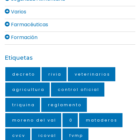
Varios
Farmacéuticas
Formación
Etiquetas
decreto
rivia
veterinarios
agricultura
control oficial
triquina
reglamento
moreno del val
0
mataderos
cvcv
icoval
fvmp