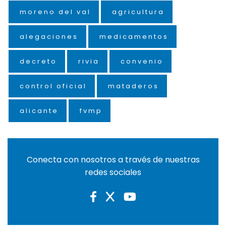
moreno del val
agricultura
alegaciones
medicamentos
decreto
rivia
convenio
control oficial
mataderos
alicante
fvmp
Conecta con nosotros a través de nuestras
redes sociales