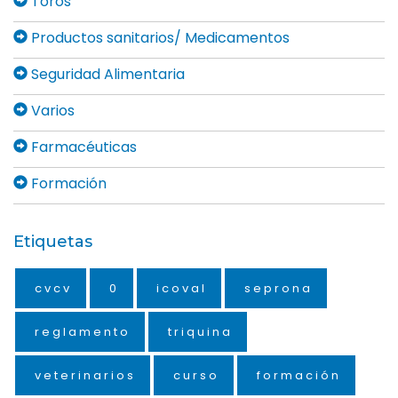
Toros
Productos sanitarios/ Medicamentos
Seguridad Alimentaria
Varios
Farmacéuticas
Formación
Etiquetas
cvcv
0
icoval
seprona
reglamento
triquina
veterinarios
curso
formación