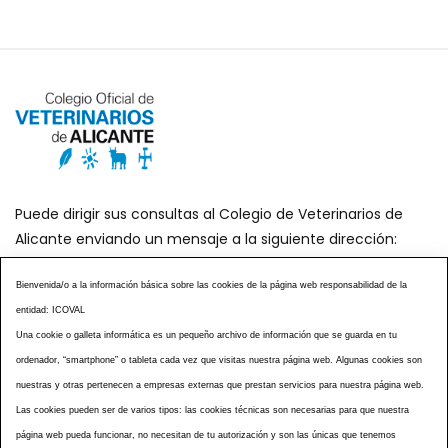
Puede dirigir sus consultas al Colegio de Veterinarios de
Alicante enviando un mensaje a la siguiente dirección:
secretaria@icoval.org
Bienvenida/o a la información básica sobre las cookies de la página web responsabilidad de la
entidad: ICOVAL
¿SABÍAS QUÉ?
AGENDA DE ACTOS
Una cookie o galleta informática es un pequeño archivo de información que se guarda en tu
CENTROS VETERINARIOS
TABLÓN ANUNCIOS
ordenador, “smartphone” o tableta cada vez que visitas nuestra página web. Algunas cookies son
CURSOS Y EVENTOS
TÉRMINOS Y CONDICIONES
nuestras y otras pertenecen a empresas externas que prestan servicios para nuestra página web.
Las cookies pueden ser de varios tipos: las cookies técnicas son necesarias para que nuestra
ESPECIAL COVID 19
página web pueda funcionar, no necesitan de tu autorización y son las únicas que tenemos
HISTORIA DE LA PROFESIÓN VETERINARIA ALICANTINA